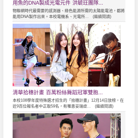
用魚的DNA製成光電元件 洪毓玨團隊...
物聯網時代最需要的感測器、綠色能源所需的太陽能電池，都將
能用DNA製作出來。本校電機系、光電所... (
繼續閱讀
)
清華拾穗計畫 百萬粉絲舞蹈冠軍雙胞...
本校108學年度特殊選才招生的「拾穗計畫」12月14日放榜，在
近9百位報名者中正取59名，有罹患妥瑞症... (
繼續閱讀
)