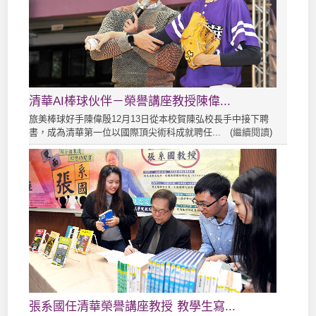
清華AI棒球伙伴－榮譽講座教授陳偉...
旅美棒球好手陳偉殷12月13日從本校賀陳弘校長手中接下聘
書，成為清華第一位以國際頂尖術科成就聘任... (
繼續閱讀
)
張系國任清華榮譽講座教授 教學生寫...