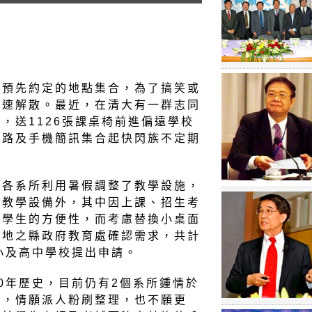
在預先約定的地點集合，為了搞笑或
迅速解散。最近，在清大有一群志同
，送1126張課桌椅前進偏遠學校
網路及手機簡訊集合起快閃族不定期
校各系所利用暑假調整了教學設施，
位教學設備外，其中因上課、招生考
手學生的方便性，而考慮替換小桌面
在地之縣政府教育處確認需求，共計
小及高中學校提出申請。
0年歷史，目前仍有2個系所鍾情於
性，情願派人粉刷整理，也不願更