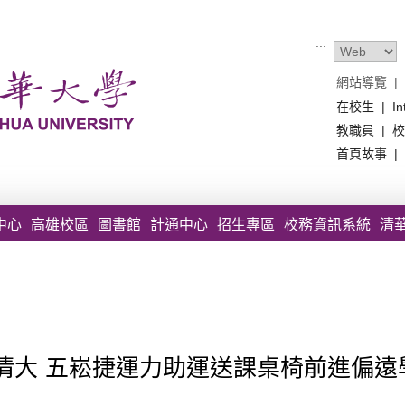
:::
網站導覽
|
在校生
|
In
教職員
|
校
首頁故事
|
中心
高雄校區
圖書館
計通中心
招生專區
校務資訊系統
清
清大 五崧捷運力助運送課桌椅前進偏遠