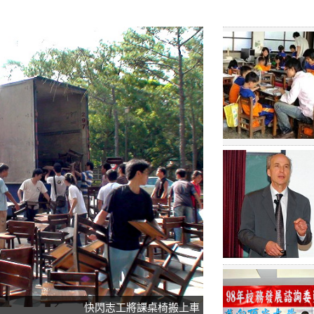
快閃志工將課桌椅搬上車