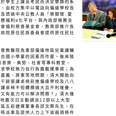
利於學生上課及考試而決定替換的系
法，由校方集中以電話向偏遠學校及
及透過中央公教人員「樂關懷․愛
務福利e化平台，與內政部推薦全
社會福利慈善基金會，教育部推介各
行政院原住民族委員會提供原住民社
基督教醫院為東部偏遠地區兒童課輔
適合國小學童的因素而作罷，後來陸
如音樂、美勞、社會等專科教室，
需求學校無力自行負擔載運車資；為
到嘉義、屏東等地問題，清大開始向
送千餘張課桌椅前進偏遠學校及八八
身課桌椅不但體積過大且不利堆疊，
？又有能力可以解決問題？」清大幾
大地震次日主動調派12部以上大型
園區五崧捷運董事長邱文賢先生，在
臨時派車及提供人力上下貨兩項條件