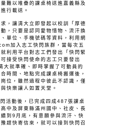
大量難以堆疊的課桌椅送進嘉義縣及
量進行載送。
需求，讓清大立即發起以校訓「厚德
活動，只要是認同愛物惜物、流汗換
名、單位、手機號碼等資料，利用網
il.com加入志工快閃族群，當每次五
大就利用平台對志工們發出「快閃緊
定可接受快閃使命的志工只要發出
清大就準確、即時掌握了可動員的
集合時間、地點完成課桌椅搬運後，
的崗位，雖然過程中彼此不認識，僅
意與快樂讓人如置天堂。
快閃活動後，已完成四成487張課桌
慶高中及屏東縣滿州國中、社皮、長
續到9月底，有意願參與流汗、快
猶豫趕快寄信來，就可以接到快閃召