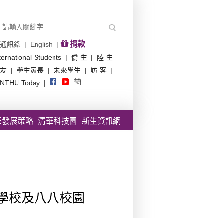
捐款
通訊錄
|
English
|
ternational Students
|
僑 生
|
陸 生
友
|
學生家長
|
未來學生
|
訪 客
|
NTHU Today
|
華發展策略
清華科技園
新生資訊網
學校及八八校園