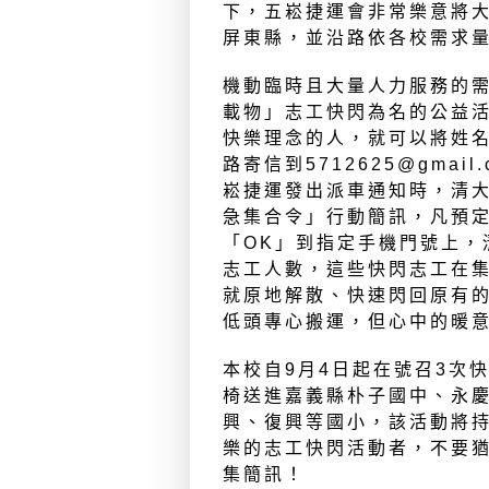
下，五崧捷運會非常樂意將
屏東縣，並沿路依各校需求
機動臨時且大量人力服務的
載物」志工快閃為名的公益
快樂理念的人，就可以將姓
路寄信到5712625@gma
崧捷運發出派車通知時，清
急集合令」行動簡訊，凡預
「OK」到指定手機門號上，
志工人數，這些快閃志工在
就原地解散、快速閃回原有
低頭專心搬運，但心中的暖
本校自9月4日起在號召3次
椅送進嘉義縣朴子國中、永
興、復興等國小，該活動將持
樂的志工快閃活動者，不要
集簡訊！