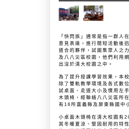
「快閃族」通常是指一群人
意見表達，進行簡短活動後
道合的夥伴，試圖集眾人之力
及八八災區校園，他們利用
出沒於清大校園之中。
為了提升授課學習效果，本
除了雙軌教學環境及各式數
試桌面、走道大小及慣用左
木頭椅，經聯絡八八災區所
有16所嘉義縣及屏東縣國中
小桌面木頭椅在清大校園有2
其冬暖夏涼、堅固耐用的特