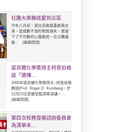
社團大串聯送愛到災區
今年八月初，莫拉克颱風重創南台
灣，造成數不清的物質損失，更留
下了不可數的心靈瘡疤。在災難過
後... (
繼續閱讀
)
諾貝爾化學獎得主柯恩伯格
談「遺傳...
2006年諾貝爾化學獎得主--柯恩伯格
教授(Prof. Roger D. Kornberg)，於
12月23日受邀蒞臨清華演講，...
(
繼續閱讀
)
第四次校務發展諮詢委員會
為清華未...