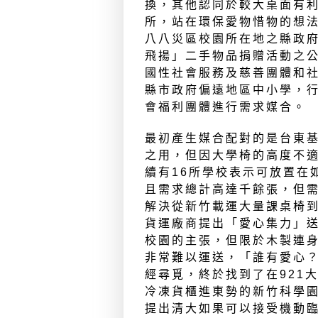
換，其他認同於較大桌面有
所，站在環保愛物惜物的想
八八災區校園所在地之縣政府
飛揚」二手物品捐贈活動之公
國性社會服務及慈善團體和
縣市政府偏遠地區中小學，
會福利團體進行需求媒合。
最初產生媒合配對的是台東
之用，但因大學椅的高度不
續有16所學校表示可放置在
且需求總計高達千餘張，但
解決從新竹載運大量課桌椅
貨運廠商提出「愛心集力」
校園的主張，但限於木製連
非常難以運送，「誰有愛心
經尋覓，終於找到了在921
冷凍貨櫃進東勢的新竹科學
提出清大如果可以接受機動