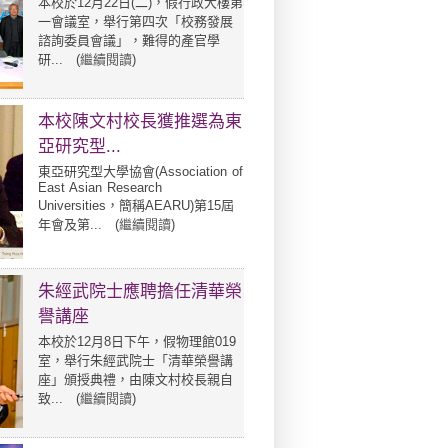
本校於12月22日(二)，假行政大樓第
一會議室，舉行第四次「校務發展
諮詢委員會議」，難得的產官學
研... (
繼續閱讀
)
本校陳文村校長獲推選為東
亞研究型...
東亞研究型大學協會(Association of
East Asian Research
Universities，簡稱AEARU)第15屆
年會及第... (
繼續閱讀
)
朱經武院士應聘擔任清華榮
譽講座
本校於12月8日下午，假物理館019
室，舉行朱經武院士「清華榮譽講
座」頒授典禮，由陳文村校長親自
致... (
繼續閱讀
)