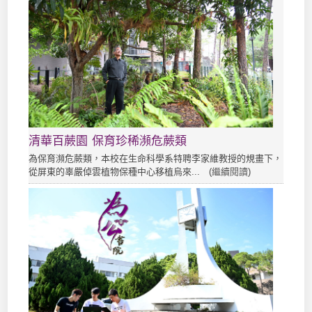
清華百蕨園 保育珍稀瀕危蕨類
為保育瀕危蕨類，本校在生命科學系特聘李家維教授的規畫下，
從屏東的辜嚴倬雲植物保種中心移植烏來... (
繼續閱讀
)