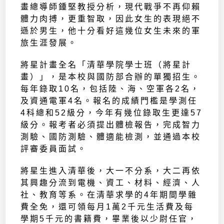
畫總導師鍾堅教授分析，現代戰爭不再仰賴
體力肉搏，更重智取，因此女生的表現絕不
遜於男生，他十分看好這幾位女生未來的軍
旅生涯發展。
將星計畫全名「清華學院學士班（將星計
畫）」，是本校與國防部合辦的單獨招生。
每年錄取10名，包括陸、海、空軍各2名，
及資通電軍4名。報名的成績門檻是學測任
4科總和52級分，今年有幾位錄取生更達57
級分。報考者必須提出體檢報告，完成智力
測驗、國防測驗、體適能檢測，並通過本校
評審委員面試。
將星生進入清華後，大一不分系，大二再依
其興趣分流到電機、資工、材料、經濟、人
社、教育等系。在清華求學的4年期間學雜
費全免，還可領每月1萬2千元生活費及每
學期5千元的書籍費，畢業後以少尉任官，