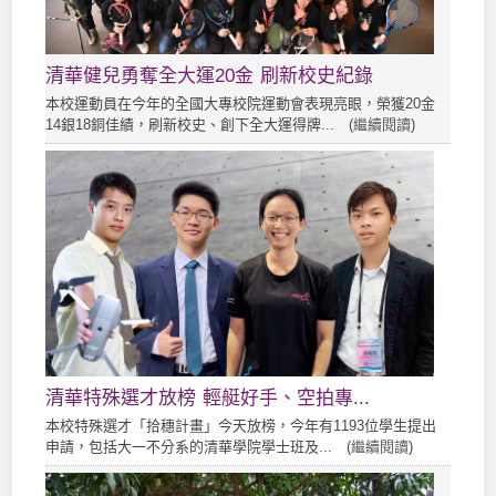
清華健兒勇奪全大運20金 刷新校史紀錄
本校運動員在今年的全國大專校院運動會表現亮眼，榮獲20金
14銀18銅佳績，刷新校史、創下全大運得牌... (
繼續閱讀
)
清華特殊選才放榜 輕艇好手、空拍專...
本校特殊選才「拾穗計畫」今天放榜，今年有1193位學生提出
申請，包括大一不分系的清華學院學士班及... (
繼續閱讀
)