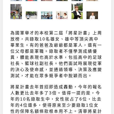
為國軍舉才的本校第二屆「將星計畫」上周
放榜，共錄取10名雄女、雄中等頂尖高中
畢業生。有的爸爸及爺爺都是軍人，還有一
位父母都是軍職。錄取者不僅學測成績優
異，體能表現也高於水準，包括高中的足球
社長、籃球社副社長。他們面試時展現從軍
的決心及使命感，並通過領導、決策及應變
測試，才能在眾多競爭者中脫穎而出。
將星計畫去年首招即造成轟動，今年的報名
人數更比去年多了3倍。值得一提的是，今
年的10名錄取生中，女性就占了6位，比去
年的4位還多，使得原來至少要錄取1位女
性的保障名額條款根本用不上。清華將星計