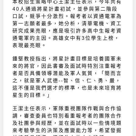
本校招生策略中心王潔主任表示，今年共有
40人通過將星計畫初試，並參與第二階段
口試，競爭十分激烈。報考者以資通電軍為
第一志願者最多，她分析，清華電機、資工
研究成果亮眼，應是吸引許多高中生報考資
通電軍的主因。高雄女中有3位學生上榜，
表現最亮眼。
鍾堅教授指出，將星計畫目標是培養國軍未
來的將官，因此書審及面試時特別注重報考
者是否具備領導潛能及軍人氣質，「簡而言
之，就是軍人武德--智、信、仁、勇、嚴，
這不僅是我們選才的標準，也是未來培育將
星生的目標。」
王潔主任表示，軍隊重視團隊作戰與合作協
調，審查委員也特別看重報考者的團隊合作
及社團參與經歷，並在面試時以一些情境題
來考驗學生的決策及應變能力等，希望發掘