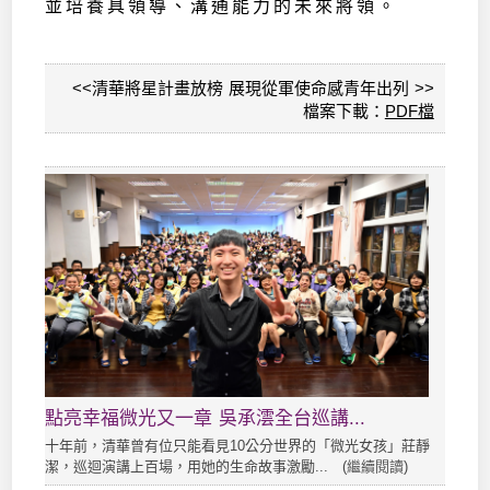
並培養具領導、溝通能力的未來將領。
<<清華將星計畫放榜 展現從軍使命感青年出列 >>
檔案下載：
PDF檔
點亮幸福微光又一章 吳承澐全台巡講...
十年前，清華曾有位只能看見10公分世界的「微光女孩」莊靜
潔，巡迴演講上百場，用她的生命故事激勵... (
繼續閱讀
)