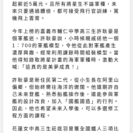
起薪近5萬元。且所有將星生不論軍種，未
來只要通過體檢，都可接受飛行官訓練，駕
機飛上雲霄。
今年上榜的嘉義市輔仁中學高三生許耿豪是
個軍艦迷。許耿豪說，小時候親戚送他一個
1：700的軍艦模型，令他從此對軍艦產生
濃厚興趣，經常利用課餘時間組裝模型。當
他得知錄取將星計畫的海軍軍種時，激動大
喊:「這真的是美夢成真！」
許耿豪是新住民第二代，從小生長在阿里山
偏鄉，但始終嚮往海洋的遼闊。他還期許自
己未來登艦、熟悉船艦操作後，還能參與軍
艦的設計改良，加入「國艦國造」的行列。
因此，他也希望未來入學後，可以多選修工
程方面的課程。
花蓮女中高三生莊庭羽曾獲全國鐵人三項比