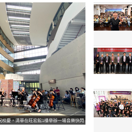
祝校慶，清華在旺宏館1樓舉辦一場音樂快閃