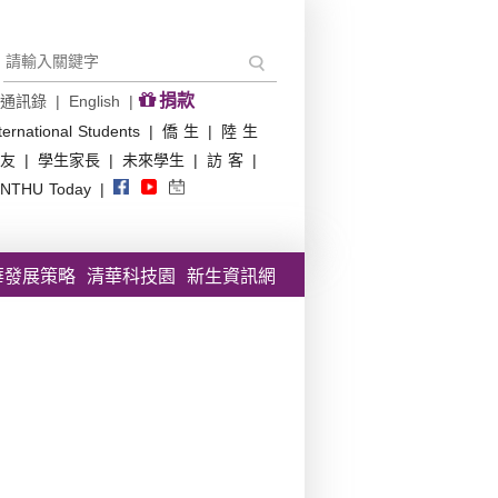
捐款
通訊錄
|
English
|
ternational Students
|
僑 生
|
陸 生
友
|
學生家長
|
未來學生
|
訪 客
|
NTHU Today
|
華發展策略
清華科技園
新生資訊網