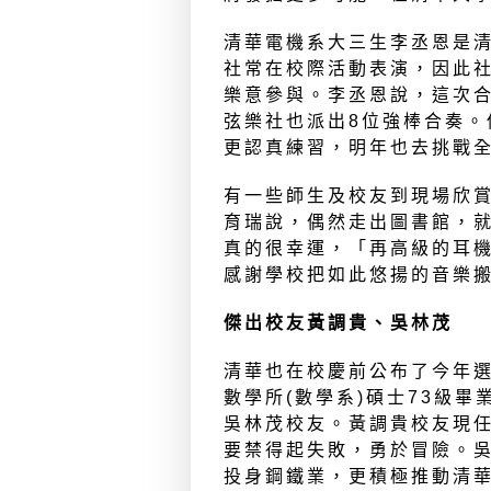
清華電機系大三生李丞恩是
社常在校際活動表演，因此
樂意參與。李丞恩說，這次合
弦樂社也派出8位強棒合奏。
更認真練習，明年也去挑戰
有一些師生及校友到現場欣
育瑞說，偶然走出圖書館，
真的很幸運，「再高級的耳
感謝學校把如此悠揚的音樂
傑出校友黃調貴、吳林茂
清華也在校慶前公布了今年
數學所(數學系)碩士73級畢
吳林茂校友。黃調貴校友現
要禁得起失敗，勇於冒險。
投身鋼鐵業，更積極推動清