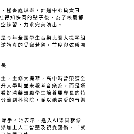
組、秘書處規畫，計通中心負責直
社得知快閃的點子後，為了校慶都
抽空練習，力求完美演出。
瑄是今年全國學生音樂比賽大提琴組
閃邀請真的受寵若驚，首度與弦樂團
專長
學生，主修大提琴，高中時曾榮獲全
她升大學時並未報考音樂系，而是選
是看好清華鼓勵學生培養雙專長的特
以分流到科管院，並以她最愛的音樂
提琴手。她表示，進入AI樂團就像
音樂加上人工智慧及視覺藝術，「就