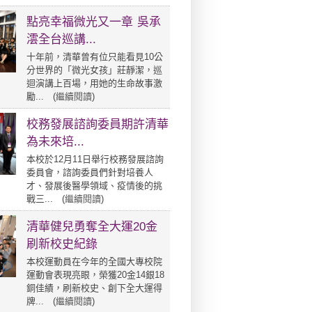
點亮幸福微光又一章 吳承
澐全台巡講...
十年前，清華曾有位只能看見10公
分世界的「微光女孩」莊靜潔，巡
迴演講上百場，用她的生命故事激
勵... (
繼續閱讀
)
校務發展諮詢委員期許清華
為未來培...
本校於12月11日舉行校務發展諮詢
委員會，諮詢委員們針對培養人
才、發展後醫學領域、疫情後的挑
戰三... (
繼續閱讀
)
清華健兒勇奪全大運20金
刷新校史紀錄
本校運動員在今年的全國大專校院
運動會表現亮眼，榮獲20金14銀18
銅佳績，刷新校史、創下全大運得
牌... (
繼續閱讀
)