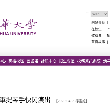
:::
網站導覽
|
在校生
|
In
教職員
|
校
首頁故事
|
中心
高雄校區
圖書館
計通中心
招生專區
校務資訊系統
清
冠軍提琴手快閃演出
【2020.04.29秘書處】