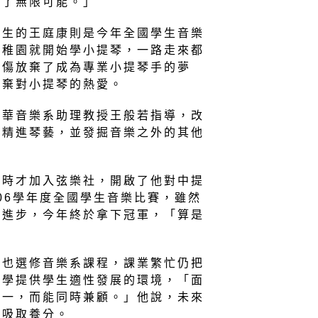
啟了無限可能。」
一生的王庭康則是今年全國學生音樂
幼稚園就開始學小提琴，一路走來都
受傷放棄了成為專業小提琴手的夢
放棄對小提琴的熱愛。
清華音樂系助理教授王般若指導，改
續精進琴藝，並發掘音樂之外的其他
中時才加入弦樂社，開啟了他對中提
106學年度全國學生音樂比賽，雖然
績進步，今年終於拿下冠軍，「算是
，也選修音樂系課程，課業繁忙仍把
大學提供學生適性發展的環境，「面
選一，而能同時兼顧。」他說，未來
學吸取養分。