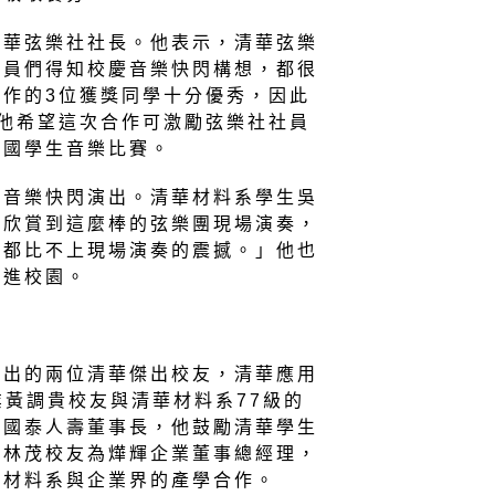
清華弦樂社社長。他表示，清華弦樂
社員們得知校慶音樂快閃構想，都很
作的3位獲獎同學十分優秀，因此
他希望這次合作可激勵弦樂社社員
全國學生音樂比賽。
賞音樂快閃演出。清華材料系學生吳
就欣賞到這麼棒的弦樂團現場演奏，
機都比不上現場演奏的震撼。」他也
搬進校園。
選出的兩位清華傑出校友，清華應用
業黃調貴校友與清華材料系77級的
任國泰人壽董事長，他鼓勵清華學生
吳林茂校友為燁輝企業董事總經理，
華材料系與企業界的產學合作。