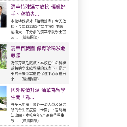
清華特殊選才放榜 輕艇好
手、空拍專...
本校特殊選才「拾穗計畫」今天放
榜，今年有1193位學生提出申請，
包括大一不分系的清華學院學士班
及... (
繼續閱讀
)
清華百蕨園 保育珍稀瀕危
蕨類
為保育瀕危蕨類，本校在生命科學
系特聘李家維教授的規畫下，從屏
東的辜嚴倬雲植物保種中心移植烏
來... (
繼續閱讀
)
國外疫情升溫 清華為留學
生開「為...
許多已申請上國外一流大學及研究
所的台生因疫情「卡關」，暫時無
法出國。本校今年9月為這些學生
設... (
繼續閱讀
)