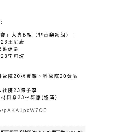
:
比賽」大專B組（非音樂系組）：
23王庭康
3葉建豪
23李可瑄
科管院20張豐麟、科管院20黃品
人社院23陳子寧
材料系23林群惠(協演)
.be/pAKA1pcW7OE