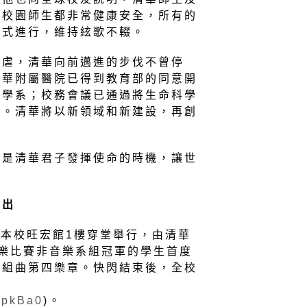
前校園師生都非常健康安全，所有的
方式進行，維持絃歌不輟。
肆虐，清華向前邁進的步伐不曾停
清華附屬醫院已得到教育部的同意開
醫學系；校務會議已通過將生命科學
」。清華將以新領域和新建設，再創
正是清華君子發揮使命的時機，讓世
。
演出
在本校旺宏館1樓穿堂舉行，由清華
樂比賽非音樂系組冠軍的學生首度
羅組曲第四樂章。快閃結束後，全校
片
ZpkBa0
)。