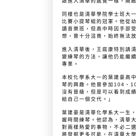
跟進入清華的感覺一樣，開
同樣也是清華學院學士班大
比賽小提琴組的冠軍。他從
讀音樂班，但高中時因手部
想，曾十分沮喪，始終無法
進入清華後，王庭康特別請
變練琴的方法，讓他仍能繼
專業。
本校化學系大一的葉建豪高
琴的興趣。他曾參加104、
沒有晉級，但是可以看到成
給自己一個交代。」
葉建豪是清華化學系大一生
握時間練琴。他認為，清華
對兩樣熱愛的事物，不必二
將發掘更多可能，在清華大