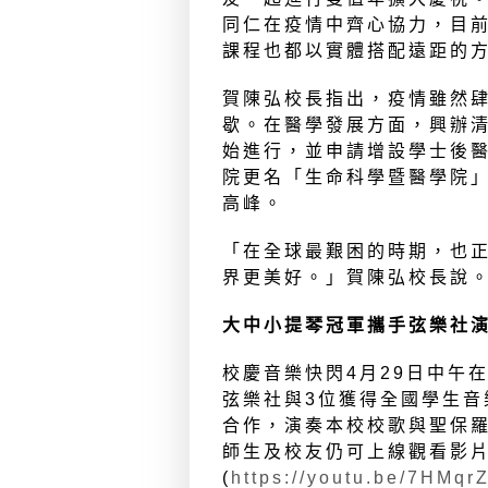
同仁在疫情中齊心協力，目
課程也都以實體搭配遠距的
賀陳弘校長指出，疫情雖然
歇。在醫學發展方面，興辦
始進行，並申請增設學士後
院更名「生命科學暨醫學院
高峰。
「在全球最艱困的時期，也
界更美好。」賀陳弘校長說
大中小提琴冠軍攜手弦樂社
校慶音樂快閃4月29日中午
弦樂社與3位獲得全國學生音
合作，演奏本校校歌與聖保
師生及校友仍可上線觀看影
(
https://youtu.be/7HMqr