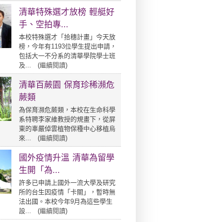
清華特殊選才放榜 輕艇好
手、空拍專...
本校特殊選才「拾穗計畫」今天放
榜，今年有1193位學生提出申請，
包括大一不分系的清華學院學士班
及... (
繼續閱讀
)
清華百蕨園 保育珍稀瀕危
蕨類
為保育瀕危蕨類，本校在生命科學
系特聘李家維教授的規畫下，從屏
東的辜嚴倬雲植物保種中心移植烏
來... (
繼續閱讀
)
國外疫情升溫 清華為留學
生開「為...
許多已申請上國外一流大學及研究
所的台生因疫情「卡關」，暫時無
法出國。本校今年9月為這些學生
設... (
繼續閱讀
)