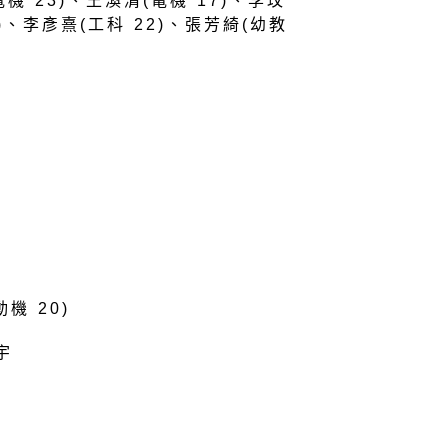
機 23)、王渙清(電機 17)、李玟
0)、李彥熹(工科 22)、張芳綺(幼教
機 20)
宇