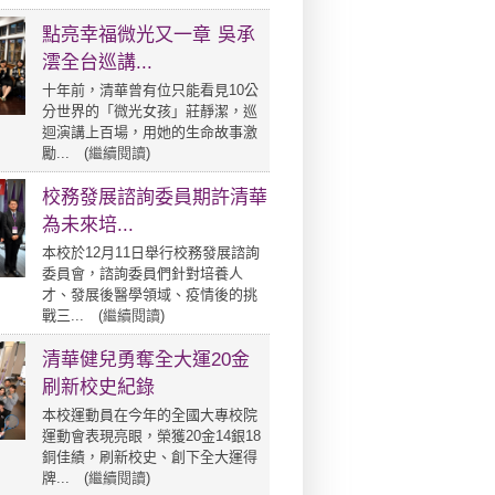
點亮幸福微光又一章 吳承
澐全台巡講...
十年前，清華曾有位只能看見10公
分世界的「微光女孩」莊靜潔，巡
迴演講上百場，用她的生命故事激
勵... (
繼續閱讀
)
校務發展諮詢委員期許清華
為未來培...
本校於12月11日舉行校務發展諮詢
委員會，諮詢委員們針對培養人
才、發展後醫學領域、疫情後的挑
戰三... (
繼續閱讀
)
清華健兒勇奪全大運20金
刷新校史紀錄
本校運動員在今年的全國大專校院
運動會表現亮眼，榮獲20金14銀18
銅佳績，刷新校史、創下全大運得
牌... (
繼續閱讀
)