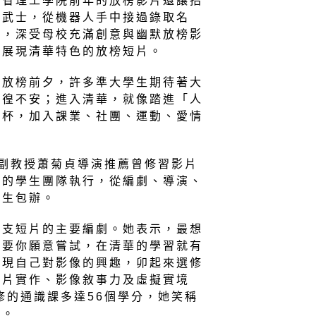
麻省理工學院前年的放榜影片還讓招
地武士，從機器人手中接過錄取名
友，深受母校充滿創意與幽默放榜影
攝展現清華特色的放榜短片。
繪放榜前夕，許多準大學生期待著大
徬徨不安；進入清華，就像踏進「人
燒杯，加入課業、社團、運動、愛情
副教授蕭菊貞導演推薦曾修習影片
項的學生團隊執行，從編劇、導演、
學生包辦。
這支短片的主要編劇。她表示，最想
只要你願意嘗試，在清華的學習就有
發現自己對影像的興趣，卯起來選修
錄片實作、影像敘事力及虛擬實境
選修的通識課多達56個學分，她笑稱
生。