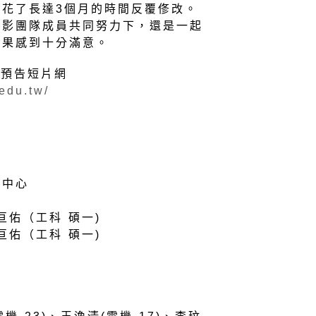
花了長達3個月的時間反覆俢改。
攝影團隊成員共同努力下，還是一起
成果感到十分滿意。
榜預告短片網
.edu.tw/
略中心
亘佑（工科 碩一)
亘佑（工科 碩一)