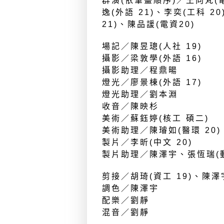
群演(依筆畫順序)／王向梵(電
逸(外語 21)、李奕(工科 2
21)、陳品諼(電資20)
場記／陳昱璁(人社 19)
攝影／梁敦學(外語 16)
攝影助理／程鼎暘
燈光／廖景棟(外語 17)
燈光助理／劉本淵
收音／陳映杉
美術／蘇鈺婷(核工 碩二)
美術助理／陳璿如(醫環 20)
製片／李昕(中文 20)
製片助理／陳澤宇、張恆瑞(動
剪接／胡琦(資工 19)、陳澤
調色／陳澤宇
配樂／劉靜
混音／劉靜