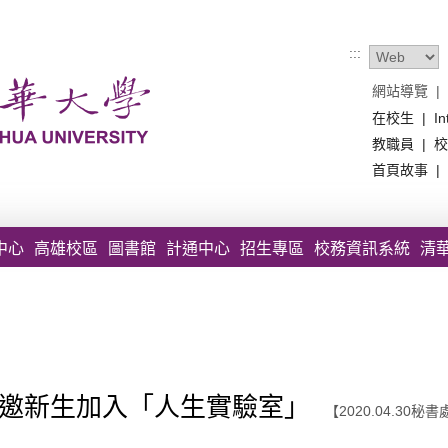
:::
網站導覽
|
在校生
|
In
教職員
|
校
首頁故事
|
中心
高雄校區
圖書館
計通中心
招生專區
校務資訊系統
清
 邀新生加入「人生實驗室」
【2020.04.30秘