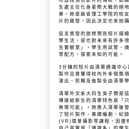
布放榜預告影片的傳統，如
生處主任化身星際大戰的絕
單。她是麻省理工學院的校
片的啟發，因此決定也來拍
這支首發的放榜預告短片描
學生活，卻也對未來有許多
生實驗室」，學生用試管、
等配方，探索未知的可能。
3分鐘的短片由清華通識中心
製作且曾獲得校內外多個獎
演出、剪輯及後製全由清華
清華外文系大四生吳子憫是
傳達給新生的清華特色是「
無限可能」。她進入清華後
了短片製作、基礎編劇、紀
(VR)環景攝影等課程，因
自己其實是「通識系」的學