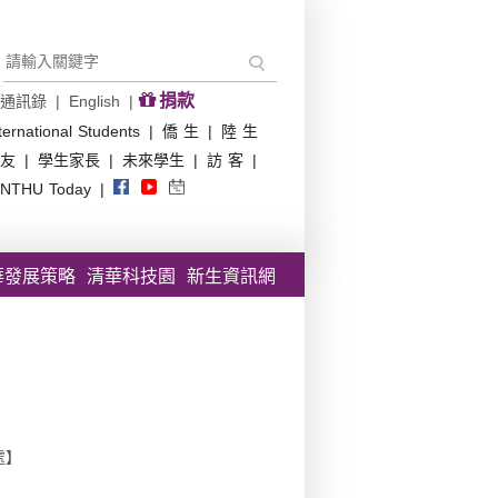
捐款
通訊錄
|
English
|
ternational Students
|
僑 生
|
陸 生
友
|
學生家長
|
未來學生
|
訪 客
|
NTHU Today
|
華發展策略
清華科技園
新生資訊網
書處】