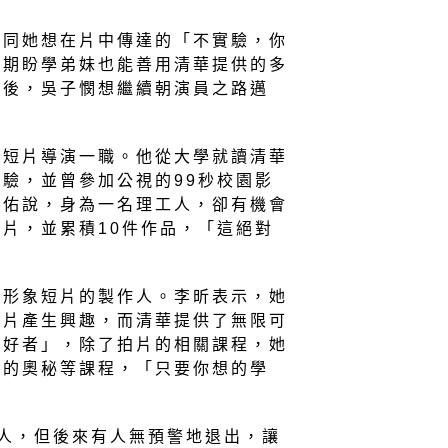
如同她想在片中傳達的「不實驗，你
她期盼學弟妹也能善用清華提供的多
園後，吳子憫想繼續朝演員之路邁
任短片導演一職。他從大學就讀清華
驗，並曾參加公視的99秒校園影
亘佑說，身為一名理工人，卻有機會
片，並累積10件作品，「這絕對
生形象短片的製作人。李昕表示，她
拍片產生興趣，而清華提供了無限可
愛好者」，除了拍片的相關課程，她
學的奧秘等課程，「只要你想的學
人，但後來有人無預警地退出，讓