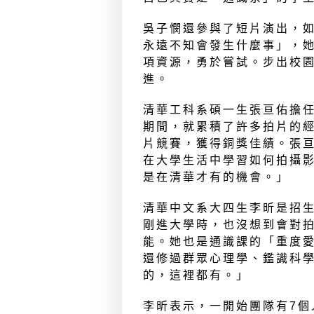
吳子憫還參與了短片演出，
永遠不知會發生什麼事」，
項資源，勇於嘗試。步出校
進。
清華工科系碩一生張亘佑擔
期間，就累積了許多拍片的經
片競賽，獲得銅獎佳績。張
在大學生活中學習如何拍攝影
是在清華才有的機會。」
清華中文系大四生李昕是招
剛進大學時，也沒想到會對
能。她也是通識課的「重度
還修過群眾心理學、鑑識科
的，這裡都有。」
李昕表示，一開始團隊有7個