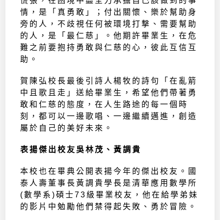
慌張，在困境中盡全力承擔自己該做到的事
情，是「真勇敢」；付出關懷、樂於幫助身
旁的人，不歧視任何被環境打撃、需要幫助
的人，是「最仁慈」。他期許畢業生，在危
難之前要抱持勇敢與仁慈的心，彼此互信互
助。
賀陳弘校長最後引詩人楊牧的詩句「在亂箭
中且歌且走」送給畢業生，希望他們帶著勇
敢和仁慈的態度，在人生路途的每一個時
刻，都可以一邊歌唱、一邊繼續邁進，創造
屬於自己的美好未來。
表揚傑出校友吳林茂、黃調貴
本校也在畢典公開表揚今年的傑出校友。國
泰人壽董事長黃調貴學長是清華應用數學所
(數學系)碩士73級畢業校友，他在給學弟妹
的影片中勉勵他們禁得起失敗、勇於冒險。