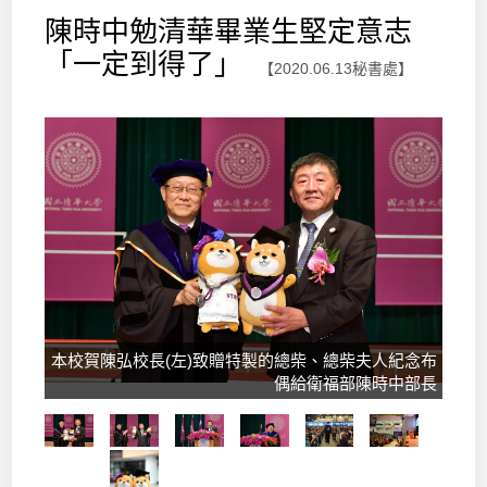
陳時中勉清華畢業生堅定意志
「一定到得了」
【2020.06.13秘書處】
本校賀陳弘校長(左)致贈特製的總柴、總柴夫人紀念布
偶給衛福部陳時中部長