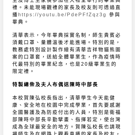
生及博士生家長參加在大禮堂舉行的畢業典
禮。未能現場觀禮的家長及校友則可透過直
播
https://youtu.be/PdePFfZqz3g
參與
畢典。
清華表示，今年畢典採實名制，師生貴賓必
須戴口罩、量體溫後才能進場。特別的是，
教務處特別設計製作繪有清華吉祥物貓熊圖
案的口罩套，送給全體畢業生，作為疫情時
代最特別的畢業紀念，也是20級畢業生的
限定禮。
特製總柴及夫人布偶送陳時中部長
本校賀陳弘校長指出，清華學生今天能健
康、安全地在校園中完成學業，首先要感謝
全國醫護及為防疫付出的人員，特別是衛福
部陳時中部長辛勤擘畫、指揮若定，使台灣
成為全球最安全的地方。賀陳弘校長也請現
場師生及在網路上觀看直播的家長及校友，