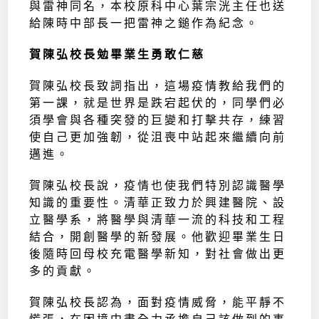
與雷神同名，本校原科中心葉宗洸主任也送
給陳時中部長一把雷神之鎚作為紀念。
賀陳弘校長勉畢業生勇敢仁慈
賀陳弘校長致詞指出，這場疫情教給我們的
第一課，就是世界是跌宕起伏的，同學們必
須學會與各種突發的巨變和打擊共存，練習
使自己更加強韌，從沮喪中站起來繼續向前
邁進。
賀陳弘校長說，疫情也使我們特別認識醫學
知識的重要性。清華正致力於興建醫院、設
立醫學系，將醫學與清華一流的科技和工程
結合，開創醫學的新發展。他歡迎畢業生日
後隨時回母校充電醫學新知，對社會做出更
多的貢獻。
賀陳弘校長認為，面對疫情威脅，能平靜不