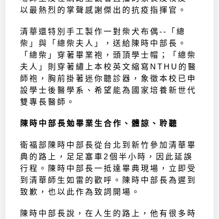
以最熱烈的掌聲感謝傑出的抗疫指揮官。
清華還特別手工製作一對柴犬布偶--「總
柴」與「總柴夫人」，送給陳時中部長。
「總柴」穿著畢業袍，頭頂學士帽；「總柴
夫人」則穿著繡上本校英文縮寫NTHU的醫
師袍，胸前掛著迷你聽診器，象徵本校已申
設學士後醫學系、希望能為國家培養新世代
雙專長醫師。
陳時中部長勉畢業生合作、體諒、聆聽
衛福部陳時中部長從台北到新竹參加清華畢
典的路上，足足塞車2個半小時，因此延誤
行程。陳時中部長一抵達畢典現場，立即受
到清華師生如雷的歡呼。陳時中部長為遲到
致歉，也以此作為致詞開場。
陳時中部長說，在人生的路上，他有很多時