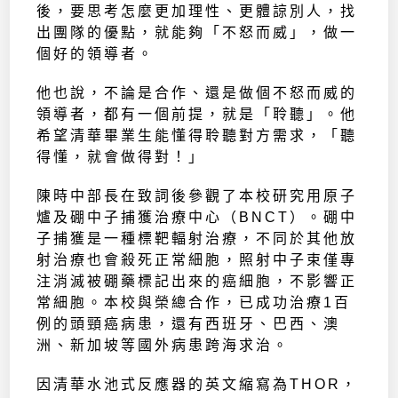
後，要思考怎麼更加理性、更體諒別人，找
出團隊的優點，就能夠「不怒而威」，做一
個好的領導者。
他也說，不論是合作、還是做個不怒而威的
領導者，都有一個前提，就是「聆聽」。他
希望清華畢業生能懂得聆聽對方需求，「聽
得懂，就會做得對！」
陳時中部長在致詞後參觀了本校研究用原子
爐及硼中子捕獲治療中心（BNCT）。硼中
子捕獲是一種標靶輻射治療，不同於其他放
射治療也會殺死正常細胞，照射中子束僅專
注消滅被硼藥標記出來的癌細胞，不影響正
常細胞。本校與榮總合作，已成功治療1百
例的頭頸癌病患，還有西班牙、巴西、澳
洲、新加坡等國外病患跨海求治。
因清華水池式反應器的英文縮寫為THOR，