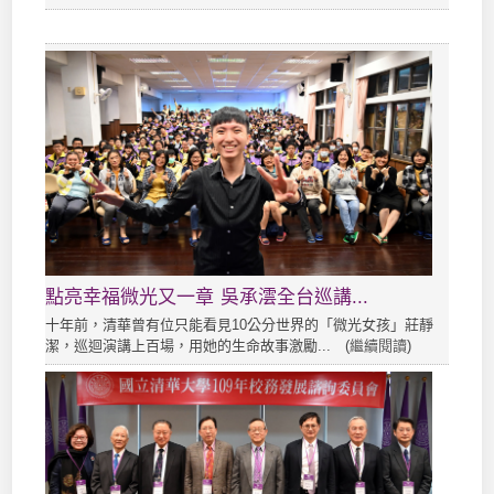
點亮幸福微光又一章 吳承澐全台巡講...
十年前，清華曾有位只能看見10公分世界的「微光女孩」莊靜
潔，巡迴演講上百場，用她的生命故事激勵... (
繼續閱讀
)