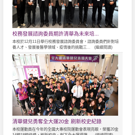
校務發展諮詢委員期許清華為未來培...
本校於12月11日舉行校務發展諮詢委員會，諮詢委員們針對培
養人才、發展後醫學領域、疫情後的挑戰三... (
繼續閱讀
)
清華健兒勇奪全大運20金 刷新校史紀錄
本校運動員在今年的全國大專校院運動會表現亮眼，榮獲20金
14銀18銅佳績，刷新校史、創下全大運得牌... (
繼續閱讀
)