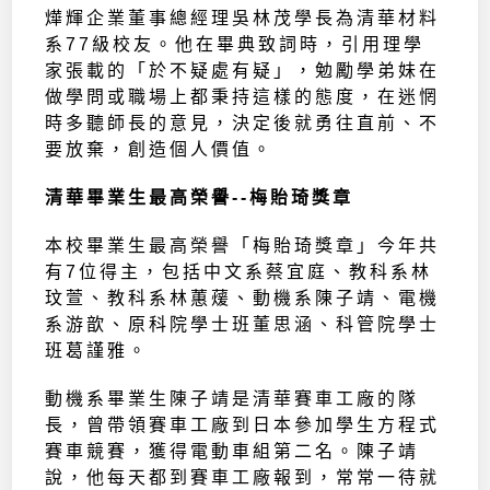
燁輝企業董事總經理吳林茂學長為清華材料
系77級校友。他在畢典致詞時，引用理學
家張載的「於不疑處有疑」，勉勵學弟妹在
做學問或職場上都秉持這樣的態度，在迷惘
時多聽師長的意見，決定後就勇往直前、不
要放棄，創造個人價值。
清華畢業生最高榮譽--梅貽琦獎章
本校畢業生最高榮譽「梅貽琦獎章」今年共
有7位得主，包括中文系蔡宜庭、教科系林
玟萱、教科系林蕙蕿、動機系陳子靖、電機
系游歆、原科院學士班董思涵、科管院學士
班葛謹雅。
動機系畢業生陳子靖是清華賽車工廠的隊
長，曾帶領賽車工廠到日本參加學生方程式
賽車競賽，獲得電動車組第二名。陳子靖
說，他每天都到賽車工廠報到，常常一待就