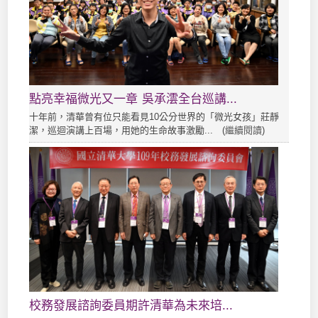
點亮幸福微光又一章 吳承澐全台巡講...
十年前，清華曾有位只能看見10公分世界的「微光女孩」莊靜
潔，巡迴演講上百場，用她的生命故事激勵... (
繼續閱讀
)
校務發展諮詢委員期許清華為未來培...