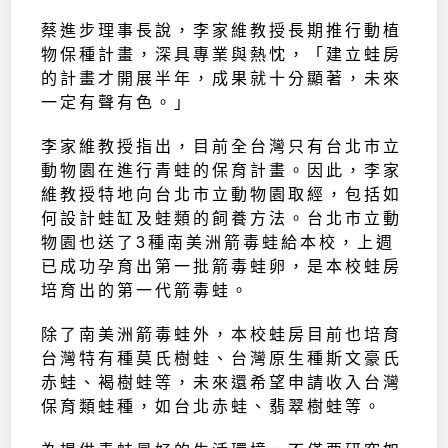
蔡進步理事長說，李家維教授長期推行動植
物保種計畫，深具專業與熱忱，「建立蛙房
的計畫才開展半年，成果就十分顯著，未來
一定有聲有色。」
李家維教授指出，目前全台灣只有台北市立
動物園在進行青蛙的保育計畫。因此，李家
維教授特地向台北市立動物園取經，包括如
何設計蛙缸及蛙類的飼養方法。台北市立動
物園也送了3種南美洲箭毒蛙給本校，上週
已成功孕育出第一批箭毒蛙卵，是本校蛙房
培育出的第一代箭毒蛙。
除了南美洲箭毒蛙外，本校蛙房目前也培育
台灣特有種莫氏樹蛙、台灣原生種斯文豪氏
赤蛙、褐樹蛙等，未來還希望申請收入台灣
保育類蛙種，如台北赤蛙、翡翠樹蛙等。