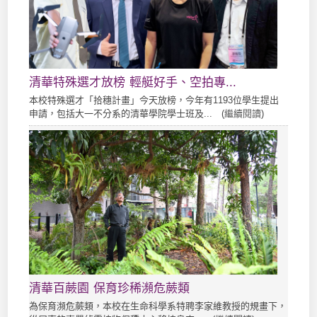
清華特殊選才放榜 輕艇好手、空拍專...
本校特殊選才「拾穗計畫」今天放榜，今年有1193位學生提出
申請，包括大一不分系的清華學院學士班及... (
繼續閱讀
)
清華百蕨園 保育珍稀瀕危蕨類
為保育瀕危蕨類，本校在生命科學系特聘李家維教授的規畫下，