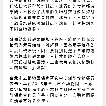
為提供青蛙最好的生活環境，不僅要研究如
何依棲地類型設計蛙缸，連青蛙的食物都有
學問。本校分子與細胞生物研究所蘇佩綺研
究助理負責照顧青蛙的「起居」，不僅定時
開啟灑水系統濕潤蛙缸，還依青蛙習性調製
不同食物餵養。
蘇佩綺將殘翅果蠅加入鈣粉、維他命粉混合
後倒入箭毒蛙缸，她解釋，因為箭毒蛙移動
速度比較緩慢，因此要特別挑選不會飛的殘
翅果蠅或無翅果蠅，青蛙才能順利覓食。
「莫氏樹蛙較靈活，主食就可以換成移動快
速的蟋蟀。」她說。
台北市立動物園保育研究中心謝欣怡輔導員
表示，早在2015年台北市立動物園、辜嚴
倬雲植物保種中心、本校生科院三方就曾簽
訂保育合作意向書，因此台北市立動物園便
與清華有許多交流。