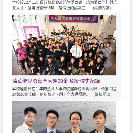
本校於12月11日舉行校務發展諮詢委員會，諮詢委員們針對培
養人才、發展後醫學領域、疫情後的挑戰三... (
繼續閱讀
)
清華健兒勇奪全大運20金 刷新校史紀錄
本校運動員在今年的全國大專校院運動會表現亮眼，榮獲20金
14銀18銅佳績，刷新校史、創下全大運得牌... (
繼續閱讀
)