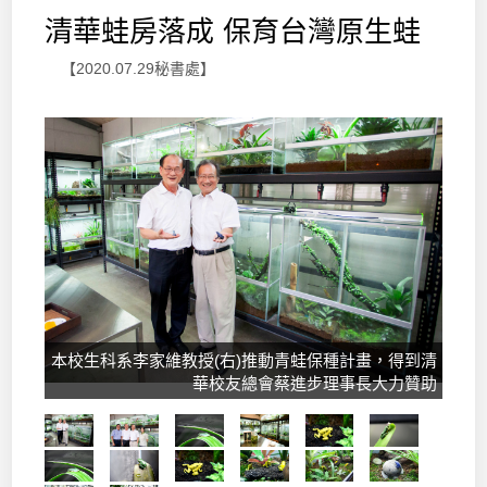
清華蛙房落成 保育台灣原生蛙
【2020.07.29秘書處】
本校生科系李家維教授(右)推動青蛙保種計畫，得到清
華校友總會蔡進步理事長大力贊助