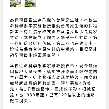
為保育面臨生存危機的台灣原生蛙，本校生
命科學系李家維教授推動台灣原生蛙的保種
計畫。得到清華校友總會蔡進步理事長獨家
贊助，本校設立了國內大學第一所蛙房，第
一期蛙房最近已落成，第二期也在建置中，
盼成為保育台灣原生蛙的中繼站，目標是能
夠孕育出蝌蚪回歸自然。
本校生命科學系李家維教授表示，現今蛙類
因棲地大量喪失、棲地被汙染而面臨空前的
生存壓力，近半物種處於滅絕邊緣。國際組
織發起蛙類的拯救計畫，預計募集4億美
元，為1千種蛙續命，但成效不彰。根據紀
錄，從1980年起，已有120種以上的蛙類
徹底消失。