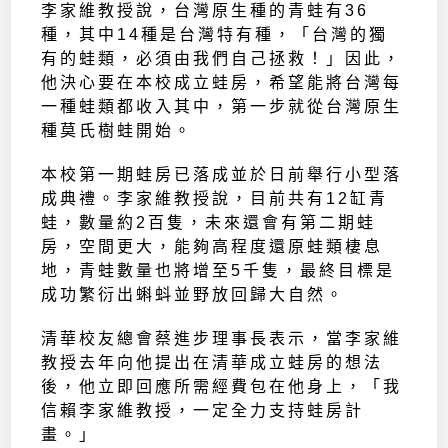
李家維教授說，台灣原生種的青蛙有36
種，其中14種是台灣特有種，「台灣的獨
有的蛙類，必須由我們自己拯救！」因此，
他決心要在本校成立蛙房，希望能將台灣每
一種蛙類都收入其中，第一步就從台灣原生
種莫氏樹蛙開始。
本校第一期蛙房已落成並於日前舉行小型落
成典禮。李家維教授說，目前共有12缸青
蛙，數量約2百隻，未來還會有第二期蛙
房，空間更大，能夠高程度還原蛙類棲息
地，青蛙數量也將增至5千隻，最終目標是
成功繁衍出蝌蚪並野放回歸大自然。
清華校友總會蔡進步理事長表示，當李家維
教授去年向他提出在清華成立蛙房的想法
後，他立即回應所需經費包在他身上，「我
信賴李家維教授，一定全力支持蛙房計
畫。」